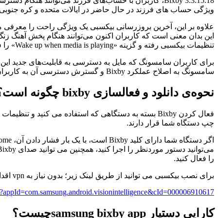
ویژگی حساب های فرزند در حال حاضر در ایالات متحده و کره جنوبی 
تنظیمات بیکسبی رفته و گزینه «Wake up when media is playing» را فعال کنند.
برای کاربران سامسونگ که مایل به دسترسی به قابلیت‌های جدید این دس
سامسونگ به اصلاح عملکرد Bixby و گسترش دسترسی آن به کاربران بیشتری در سراسر جهان ادامه خواهد داد.
نحوه‌ی دانلود و فعال
سازی
bixby
چگونه است؟
چپ دستگاه شما قرار دارند.
را فعال کنید.
برای نصب بیکسبی می توانید از طریق لینک زیر؛ بدون نیاز به vpn اقدام کنید.
as?appId=com.samsung.android.visionintelligence&cId=000006910617
کارایی دستیار
samsung bixby app
چیست؟