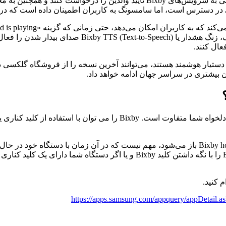
3.3.15.18 Bixby، کاربران با حساب‌های فرزند می‌توانند هنگام دسترسی به سرویس‌ه
در دسترس است، اما سامسونگ به کاربران اطمینان داده است که در آی
این بدان معنی است که کاربران اکنون می‌توانند هنگام پخش
تیار هوشمند هستند، می‌توانند آخرین نسخه را از فروشگاه گلکسی دانلو
اگر دستگاه شما دارای کلید Bixby است، با یک بار فشار دادن آن، Bixby home باز می‌شود، مهم نیست 
https://apps.samsung.com/appquery/appDetail.