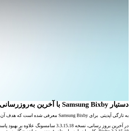
دستیار Samsung Bixby با آخرین به‌روزرسانی هوشمندتر می شود
به تازگی آپدیتی برای Samsung Bixby معرفی شده است که هدف آن ارتقای عملکرد و هوشمندی آن است. به روز رسانی جدید ویژگی‌های Child Accounts و Voice Wake-up را به همراه دارد.