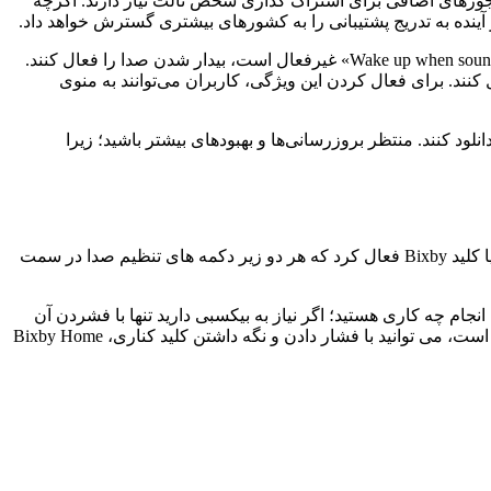
ای Bixby تأیید والدین را درخواست کنند و همچنین به مجوزهای اضافی برای اشتراک گذاری شخص ثالث نیاز دارند. اگرچه
نده به تدریج پشتیبانی را به کشورهای بیشتری گسترش خواهد داد.
علاوه بر این، آخرین بروزرسانی بیکسبی یک ویژگی راحت را معرفی می‌کند که به کاربران امکان می‌دهد، حتی زمانی که گزینه «Wake up when sound is playing» غیرفعال است، بیدار شدن صدا را فعال کنند.
 آهنگ زنگ، زنگ هشدار یا Bixby TTS (Text-to-Speech) صدای بیدار شدن را فعال کنند. برای فعال کردن این ویژگی، کاربران می‌توانند به منوی
د کنند. منتظر بروزرسانی‌ها و بهبودهای بیشتر باشید؛ زیرا
فعال کردن Bixby بسته به دستگاهی که استفاده می کنید و تنظیمات دلخواه شما متفاوت است. Bixby را می توان با استفاده از کلید کناری یا کلید Bixby فعال کرد که هر دو زیر دکمه های تنظیم صدا در سمت
که در آن زمان با دستگاه خود در حال انجام چه کاری هستید؛ اگر نیاز به بیکسبی دارید تنها با فشردن آن
می‌توانید دستور موردنظر را اجرا کنید، همچنین می توانید صدای Bixby را با نگه داشتن کلید Bixby و یا اگر دستگاه شما دارای یک کلید کناری است، می توانید با فشار دادن و نگه داشتن کلید کناری، Bixby Home