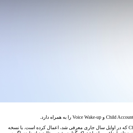
در آخرین بروز رسانی، نسخه 3.3.15.18 سامسونگ علاوه بر بهبود پاسخگویی، تنظیمات خاصی را در ویژگی حساب‌های فرزند یا Child Accounts که در اوایل سال جاری معرفی شد، اعمال کرده است. با نسخه